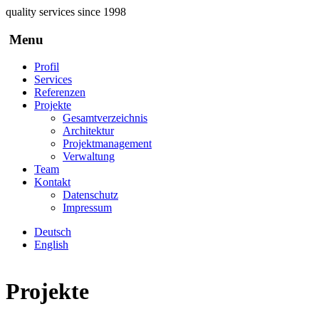
Direkt zum Inhalt
quality services since 1998
Menu
Profil
Services
Referenzen
Projekte
Gesamtverzeichnis
Architektur
Projektmanagement
Verwaltung
Team
Kontakt
Datenschutz
Impressum
Deutsch
English
Projekte