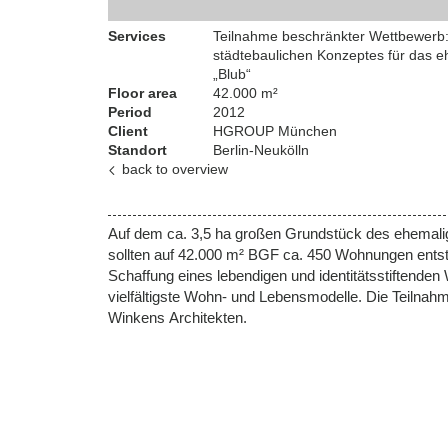
Skip to main content
Services
Teilnahme beschränkter Wettbewerb:
städtebaulichen Konzeptes für das e
„Blub“
Floor area
42.000 m²
Period
2012
Client
HGROUP München
Standort
Berlin-Neukölln
back to overview
Auf dem ca. 3,5 ha großen Grundstück des ehemalig
sollten auf 42.000 m² BGF ca. 450 Wohnungen entste
Schaffung eines lebendigen und identitätsstiftenden 
vielfältigste Wohn- und Lebensmodelle. Die Teilnahm
Winkens Architekten.