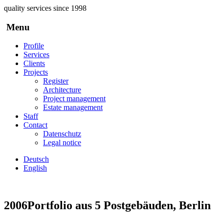
Skip to main content
quality services since 1998
Menu
Profile
Services
Clients
Projects
Register
Architecture
Project management
Estate management
Staff
Contact
Datenschutz
Legal notice
Deutsch
English
2006
Portfolio aus 5 Postgebäuden, Berlin