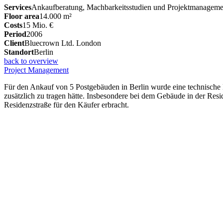
Services
Ankaufberatung, Machbarkeitsstudien und Projektmanageme
Floor area
14.000 m²
Costs
15 Mio. €
Period
2006
Client
Bluecrown Ltd. London
Standort
Berlin
back to overview
Project Management
Für den Ankauf von 5 Postgebäuden in Berlin wurde eine technische D
zusätzlich zu tragen hätte. Insbesondere bei dem Gebäude in der Resid
Residenzstraße für den Käufer erbracht.